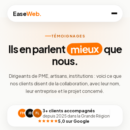
Ease
Web.
TÉMOIGNAGES
mieux
Ils en parlent
que
nous.
Dirigeants de PME, artisans, institutions : voici ce que
nos clients disent de la collaboration, avec leur nom,
leur entreprise et le projet concerné.
3+ clients accompagnés
FM
JB
FL
depuis 2025 dans la Grande Région
5,0 sur Google