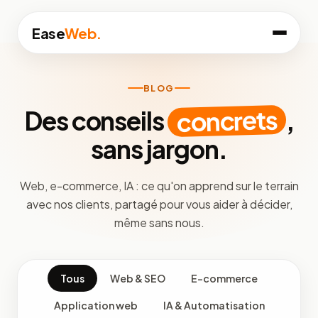
Ease
Web.
BLOG
concrets
Des conseils
,
sans jargon.
Web, e-commerce, IA : ce qu'on apprend sur le terrain
avec nos clients, partagé pour vous aider à décider,
même sans nous.
Tous
Web & SEO
E-commerce
Application web
IA & Automatisation