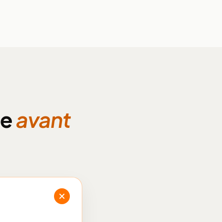
se
avant