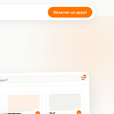
Réserver un appel
NaN
ue.fr
+
35 €
+