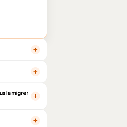
s
s la migrer