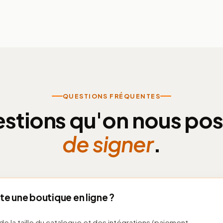
QUESTIONS FRÉQUENTES
estions qu'on nous po
de signer
.
e une boutique en ligne ?
e la taille du catalogue et des intégrations (paiement,