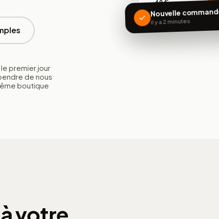
+
49 €
Nouvelle commande
il y a 2 minutes
mples
le premier jour
épendre de nous
 même boutique
à votre