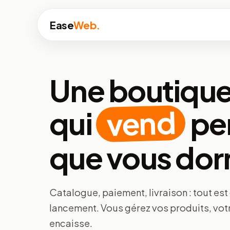
Ease
Web.
Une boutique
vend
qui
pe
que vous do
Catalogue, paiement, livraison : tout est
lancement. Vous gérez vos produits, vot
encaisse.