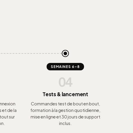
SEMAINES 6–8
04
Tests & lancement
onnexion
Commandes test de bout en bout,
 et de la
formation à la gestion quotidienne,
tout sur
mise en ligne et 30 jours de support
on.
inclus.