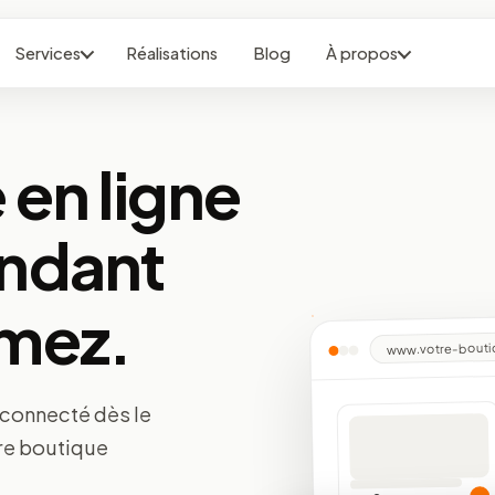
Services
Réalisations
Blog
À propos
 en ligne
ndant
rmez.
www.votre-boutiq
 connecté dès le
re boutique