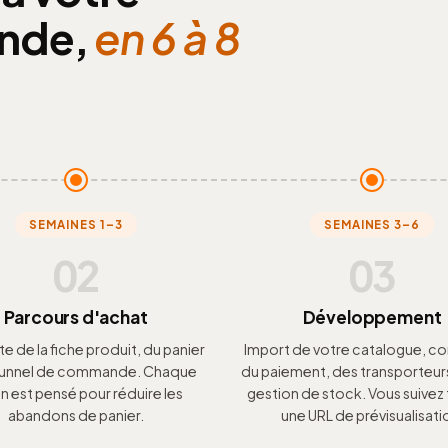
nde,
en 6 à 8
SEMAINES 1–3
SEMAINES 3–6
02
03
Parcours d'achat
Développement
 de la fiche produit, du panier
Import de votre catalogue, c
 tunnel de commande. Chaque
du paiement, des transporteurs
n est pensé pour réduire les
gestion de stock. Vous suivez 
abandons de panier.
une URL de prévisualisati