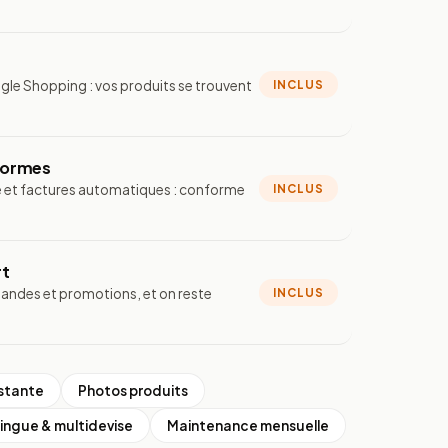
le Shopping : vos produits se trouvent
INCLUS
formes
e et factures automatiques : conforme
INCLUS
rt
andes et promotions, et on reste
INCLUS
istante
Photos produits
lingue & multidevise
Maintenance mensuelle