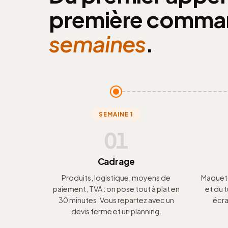
première comma
semaines
.
SEMAINE 1
01
Cadrage
Produits, logistique, moyens de
Maquette
paiement, TVA : on pose tout à plat en
et du
30 minutes. Vous repartez avec un
écra
devis ferme et un planning.