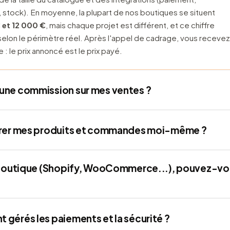
, stock). En moyenne, la plupart de nos boutiques se situent
 et 12 000 €
, mais chaque projet est différent, et ce chiffre
selon le périmètre réel. Après l'appel de cadrage, vous recevez
 : le prix annoncé est le prix payé.
une commission sur mes ventes ?
Vous payez le développement de la boutique, et c'est tout. Le
érer mes produits et commandes moi-même ?
sions sont celles du prestataire de paiement (autour de 1,5 à 2
ion), versées directement à lui, pas à nous.
principe. Ajout de produits, prix, promotions, suivi des
e boutique (Shopify, WooCommerce...), pouvez-vou
des stocks : tout se gère depuis une interface simple, et la
ncluse à la livraison.
ons votre catalogue, vos clients et votre historique de
gérés les paiements et la sécurité ?
n conservant votre référencement acquis grâce à des
ropres. Votre boutique actuelle reste en ligne jusqu'à la