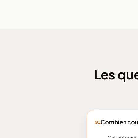
Les qu
Combien coût
Q1
Cela dépend d