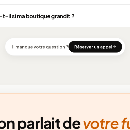
 passent par un prestataire certifié (aucune donnée bancaire
t-il si ma boutique grandit ?
r votre site), en HTTPS de bout en bout. La boutique est
 : cookies, données clients et CGV sont en règle dès le
e pour ça. Passer de 10 à 10 000 produits, ajouter une langue,
 un canal de vente ne demande pas de tout refaire : on fait
ant.
Il manque votre question ?
Réserver un appel
 on parlait de
votre f