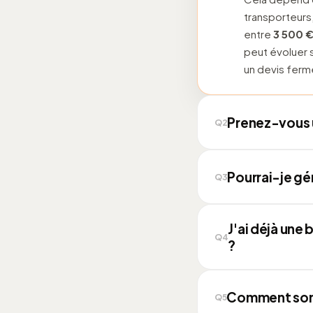
transporteurs
entre
3 500 €
peut évoluer 
un devis ferme
Prenez-vous 
Q2
Non, aucune. 
Pourrai-je g
seules commis
Q3
% par transact
Oui, c'est le 
J'ai déjà un
commandes et 
Q4
?
formation est i
Oui. Nous migr
Comment sont 
commandes, e
Q5
redirections p