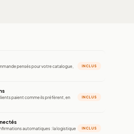
commande pensés pour votre catalogue,
INCLUS
ns
clients paient comme ils préfèrent, en
INCLUS
nnectés
firmations automatiques : la logistique
INCLUS